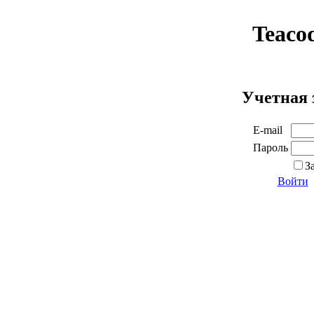
Teaco
Учетная 
E-mail
Пароль
З
Войти