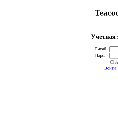
Teaco
Учетная 
E-mail
Пароль
З
Войти