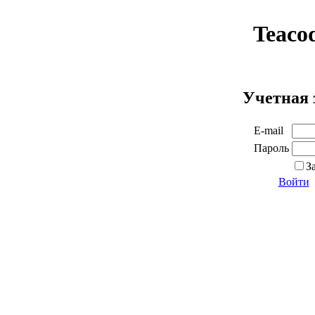
Teaco
Учетная 
E-mail
Пароль
З
Войти