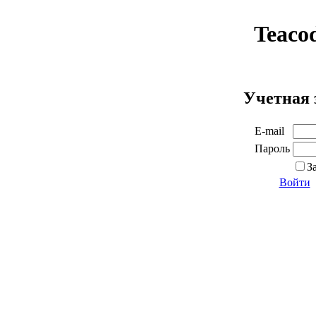
Teaco
Учетная 
E-mail
Пароль
З
Войти