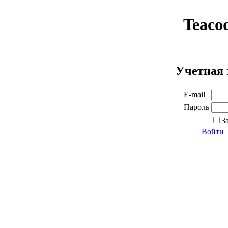
Teaco
Учетная 
E-mail
Пароль
З
Войти