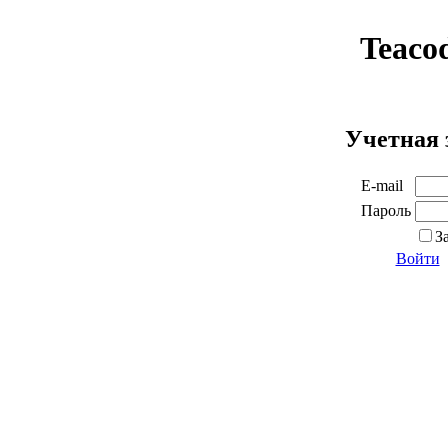
Teaco
Учетная 
E-mail
Пароль
З
Войти