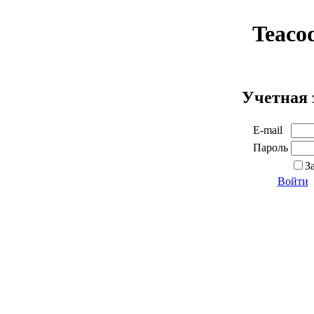
Teaco
Учетная 
E-mail
Пароль
З
Войти