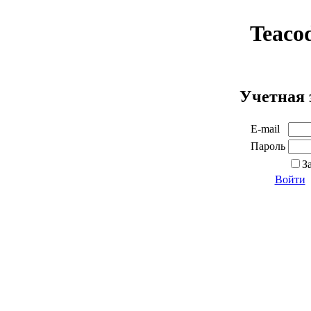
Teaco
Учетная 
E-mail
Пароль
З
Войти