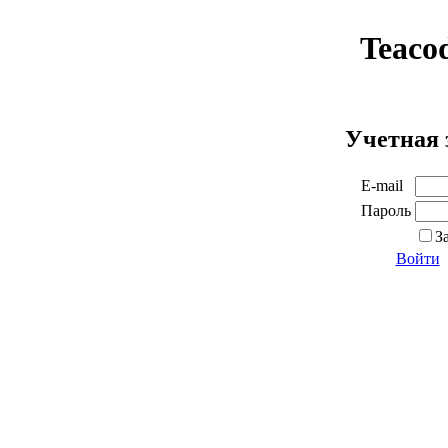
Teaco
Учетная 
E-mail
Пароль
З
Войти