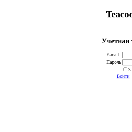
Teaco
Учетная 
E-mail
Пароль
З
Войти