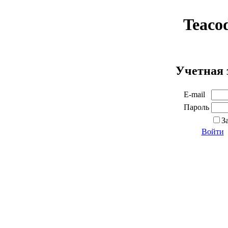
Teaco
Учетная 
E-mail
Пароль
З
Войти