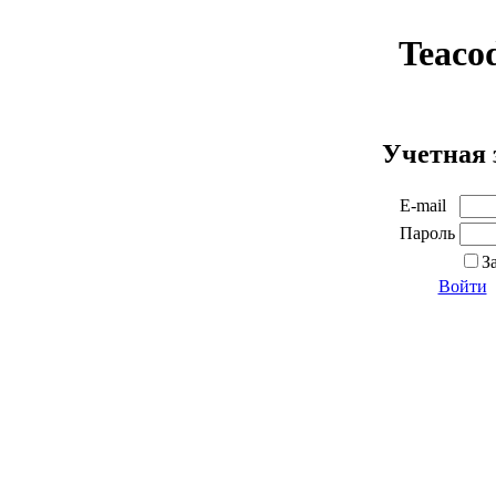
Teaco
Учетная 
E-mail
Пароль
З
Войти