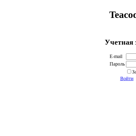
Teaco
Учетная 
E-mail
Пароль
З
Войти