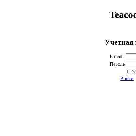
Teaco
Учетная 
E-mail
Пароль
З
Войти