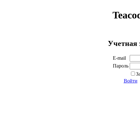
Teaco
Учетная 
E-mail
Пароль
З
Войти