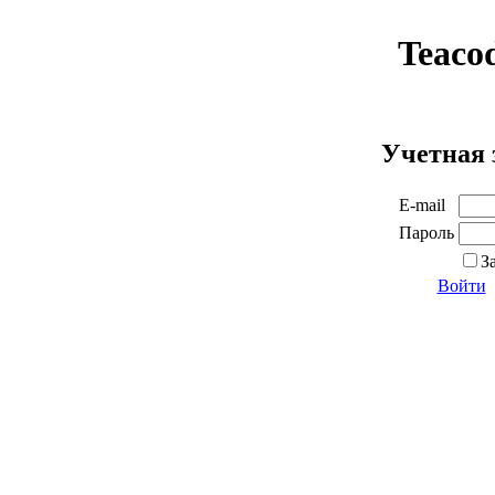
Teaco
Учетная 
E-mail
Пароль
З
Войти