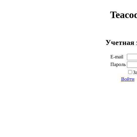
Teaco
Учетная 
E-mail
Пароль
З
Войти