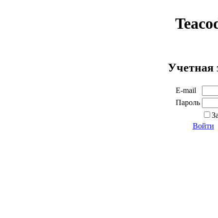
Teaco
Учетная 
E-mail
Пароль
З
Войти