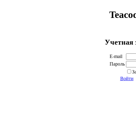
Teaco
Учетная 
E-mail
Пароль
З
Войти