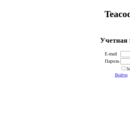
Teaco
Учетная 
E-mail
Пароль
З
Войти