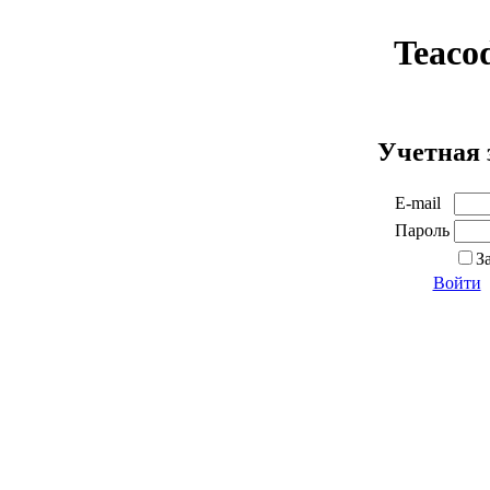
Teaco
Учетная 
E-mail
Пароль
З
Войти