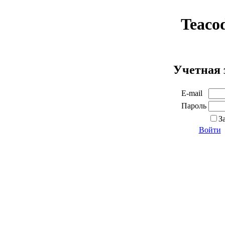
Teaco
Учетная 
E-mail
Пароль
З
Войти