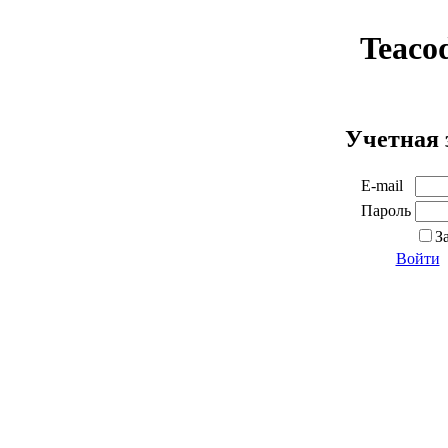
Teaco
Учетная 
E-mail
Пароль
З
Войти