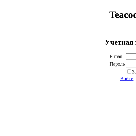
Teaco
Учетная 
E-mail
Пароль
З
Войти