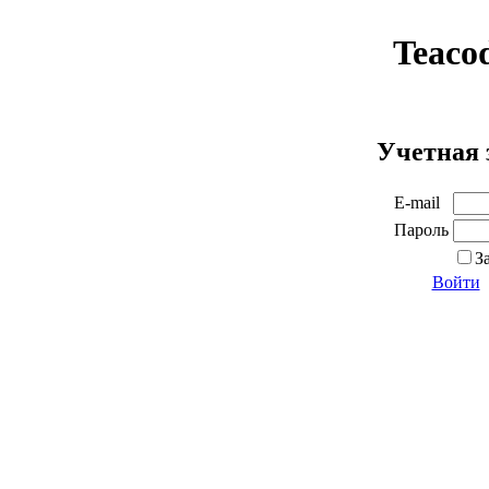
Teaco
Учетная 
E-mail
Пароль
З
Войти