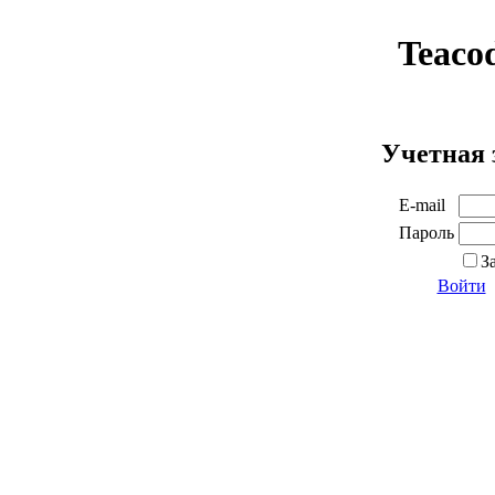
Teaco
Учетная 
E-mail
Пароль
З
Войти