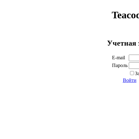
Teaco
Учетная 
E-mail
Пароль
З
Войти