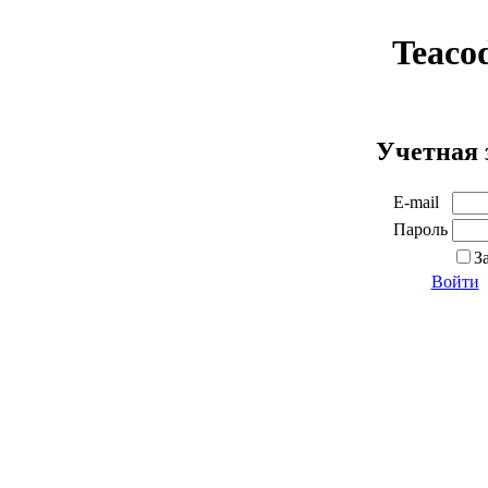
Teaco
Учетная 
E-mail
Пароль
З
Войти