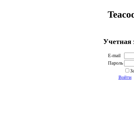
Teaco
Учетная 
E-mail
Пароль
З
Войти