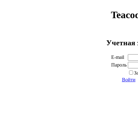
Teaco
Учетная 
E-mail
Пароль
З
Войти