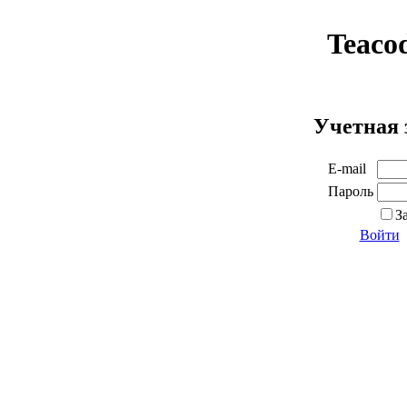
Teaco
Учетная 
E-mail
Пароль
З
Войти