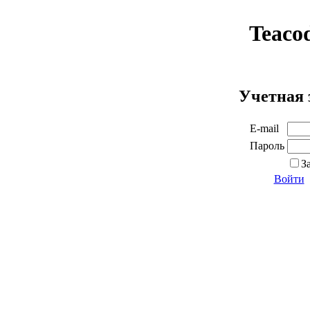
Teaco
Учетная 
E-mail
Пароль
З
Войти