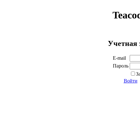
Teaco
Учетная 
E-mail
Пароль
З
Войти