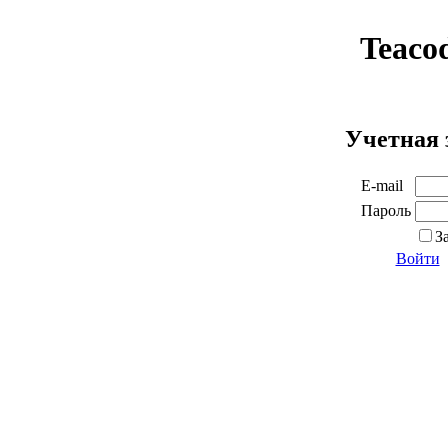
Teaco
Учетная 
E-mail
Пароль
З
Войти