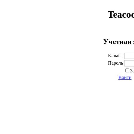
Teaco
Учетная 
E-mail
Пароль
З
Войти