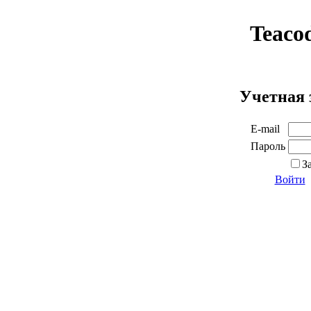
Teaco
Учетная 
E-mail
Пароль
З
Войти