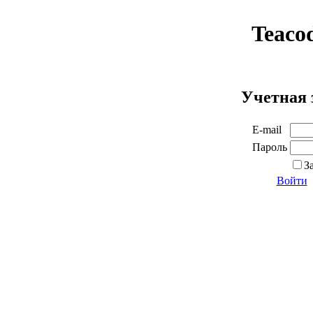
Teaco
Учетная 
E-mail
Пароль
З
Войти