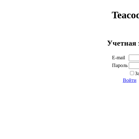
Teaco
Учетная 
E-mail
Пароль
З
Войти