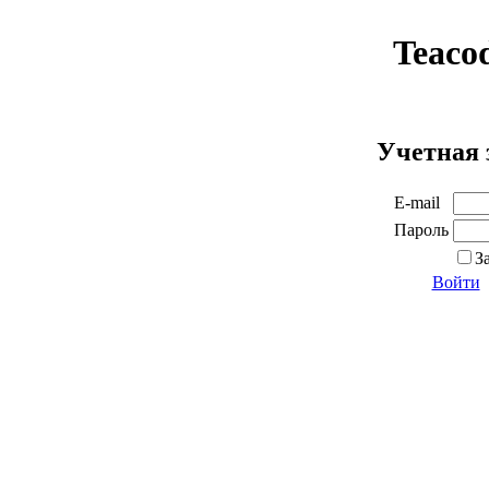
Teaco
Учетная 
E-mail
Пароль
З
Войти