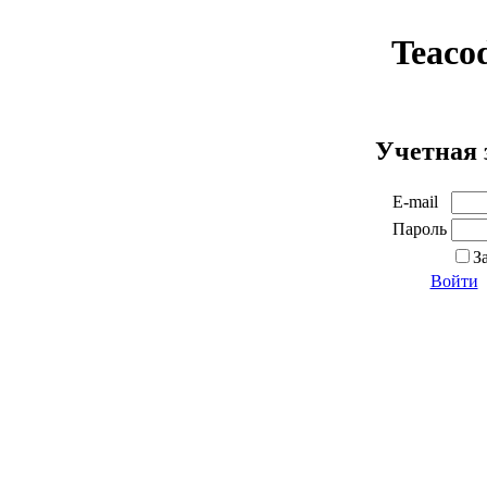
Teaco
Учетная 
E-mail
Пароль
З
Войти