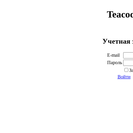
Teaco
Учетная 
E-mail
Пароль
З
Войти