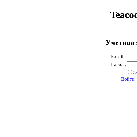
Teaco
Учетная 
E-mail
Пароль
З
Войти