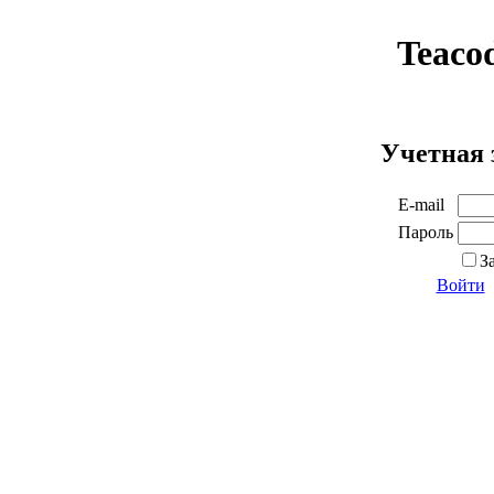
Teaco
Учетная 
E-mail
Пароль
З
Войти