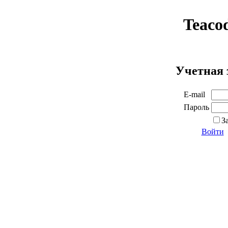
Teaco
Учетная 
E-mail
Пароль
З
Войти