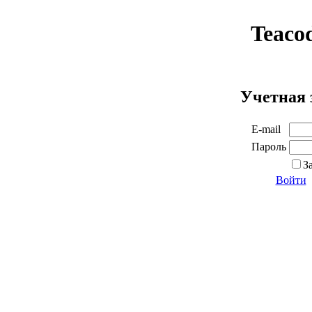
Teaco
Учетная 
E-mail
Пароль
З
Войти