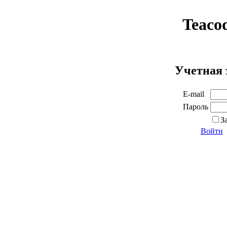
Teaco
Учетная 
E-mail
Пароль
З
Войти