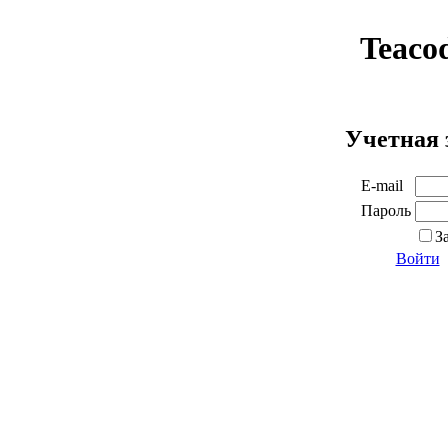
Teaco
Учетная 
E-mail
Пароль
З
Войти