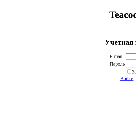
Teaco
Учетная 
E-mail
Пароль
З
Войти