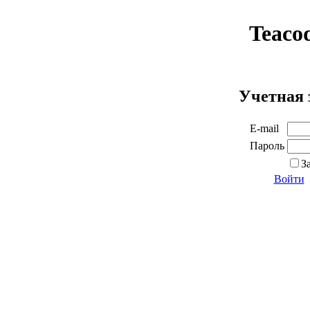
Teaco
Учетная 
E-mail
Пароль
З
Войти