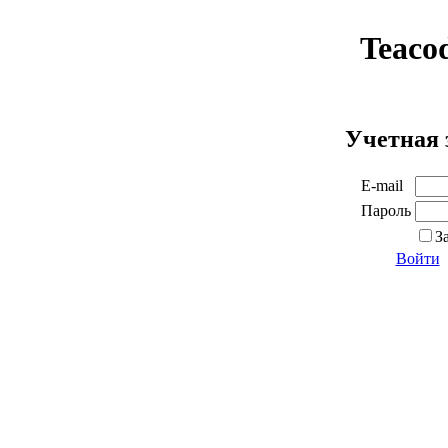
Teaco
Учетная 
E-mail
Пароль
З
Войти